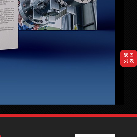
返 回
列 表