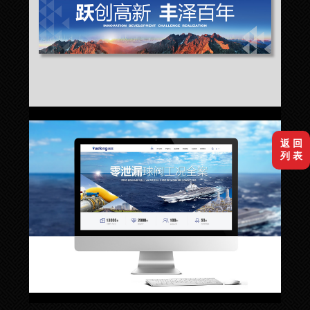
返 回
列 表