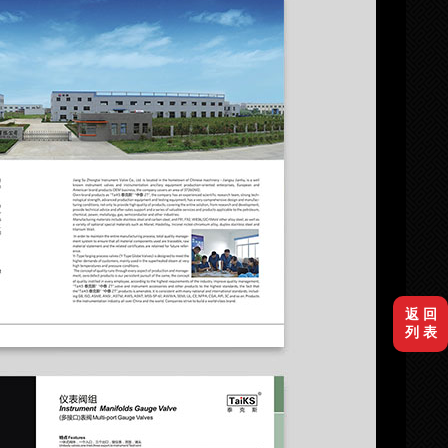
返 回
列 表