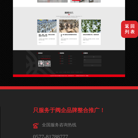
返 回
列 表
只服务于阀企品牌整合推广！
全国服务咨询热线
0577-81788777