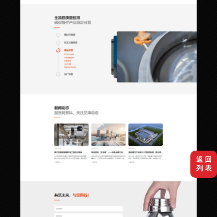
返 回
列 表