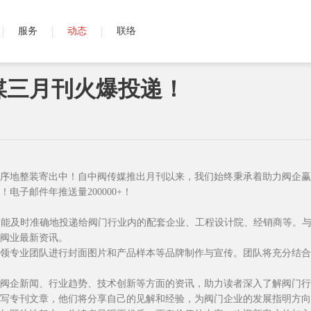
服务
动态
联络
媒三月刊火爆投递！
序地整装寄出中！自中阀传媒推出月刊以来，我们始终秉承着助力阀企赢
电子邮件年推送量200000+！
刊能及时准确地投递给阀门行业内的配套企业、工程设计院、经销商等。
阀业最新资讯。
领专业团队进行封面图片和产品样本等品牌制作与宣传。团队将充分结合
阀企新闻、行业趋势、技术创新等方面的资讯，助力读者深入了解阀门行
写专刊文章，他们将分享自己的见解和经验，为阀门企业的发展指明方向