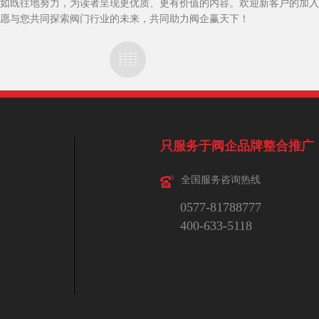
如既往地努力，为读者呈现更优质、更有价值的内容。欢迎新客户的加入
愿与您共同探索阀门行业的未来，共同助力阀企赢天下！
只服务于阀企品牌整合推广
全国服务咨询热线
0577-81788777
400-633-5118