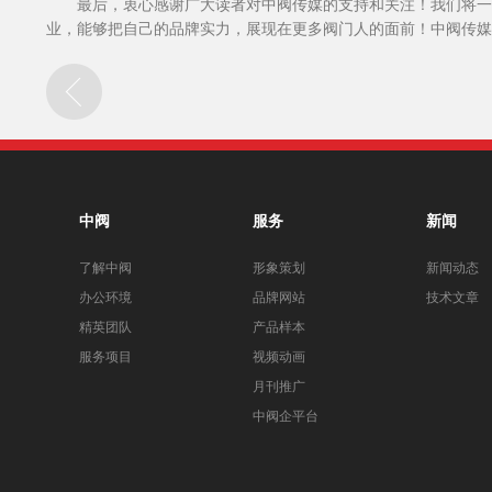
最后，衷心感谢广大读者对中阀传媒的支持和关注！我们将一
业，能够把自己的品牌实力，展现在更多阀门人的面前！中阀传媒
中阀
服务
新闻
了解中阀
形象策划
新闻动态
办公环境
品牌网站
技术文章
精英团队
产品样本
服务项目
视频动画
月刊推广
中阀企平台