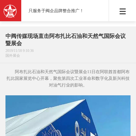
只服务于阀企品牌整合推广！
中阀传媒现场直击阿布扎比石油和天然气国际会议
暨展会
2019/11/18 9:10:36
国外展会
阿布扎比石油和天然气国际会议暨展会11日在阿联酋首都阿布
扎比国家展览中心开幕，聚焦第四次工业革命和数字化及新兴科技
对油气行业的影响。